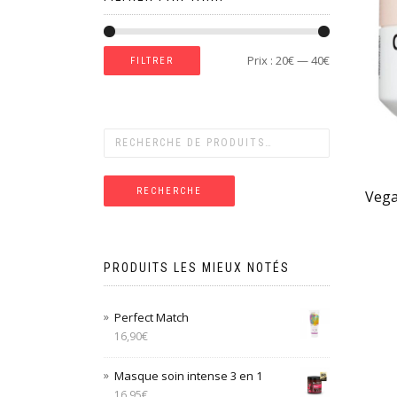
Prix :
20€
—
40€
FILTRER
RECHERCHE
Vega
PRODUITS LES MIEUX NOTÉS
Perfect Match
16,90
€
Masque soin intense 3 en 1
16,95
€