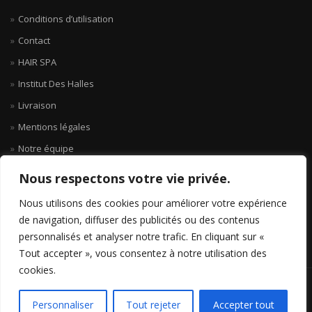
Conditions d’utilisation
Contact
HAIR SPA
Institut Des Halles
Livraison
Mentions légales
Notre équipe
Nous respectons votre vie privée.
Nous utilisons des cookies pour améliorer votre expérience
de navigation, diffuser des publicités ou des contenus
personnalisés et analyser notre trafic. En cliquant sur «
Tout accepter », vous consentez à notre utilisation des
cookies.
NOÏA - 2020 2017 - TOUS DROITS RÉSERVÉS
Personnaliser
Tout rejeter
Accepter tout