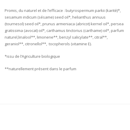
Promis, du naturel et de l’efficace : butyrospermum parkii (karité)*,
sesamum indicum (sésame) seed oil*, helianthus annuus
(tournesol) seed oil*, prunus armeniaca (abricot) kernel oil*, persea
gratissima (avocat) oil*, carthamus tinctorius (carthame) oil*, parfum
naturel,linalool**, limonene**, benzyl salicylate**, citral**,
geraniol**, citronellol**, tocopherols (vitamine E).
*issu de l’Agriculture biologique
**naturellement présent dans le parfum