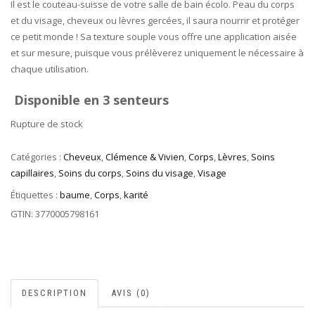
Il est le couteau-suisse de votre salle de bain écolo. Peau du corps
et du visage, cheveux ou lèvres gercées, il saura nourrir et protéger
ce petit monde ! Sa texture souple vous offre une application aisée
et sur mesure, puisque vous prélèverez uniquement le nécessaire à
chaque utilisation.
Disponible en 3 senteurs
Rupture de stock
Catégories :
Cheveux
,
Clémence & Vivien
,
Corps
,
Lèvres
,
Soins
capillaires
,
Soins du corps
,
Soins du visage
,
Visage
Étiquettes :
baume
,
Corps
,
karité
GTIN:
3770005798161
DESCRIPTION
AVIS (0)