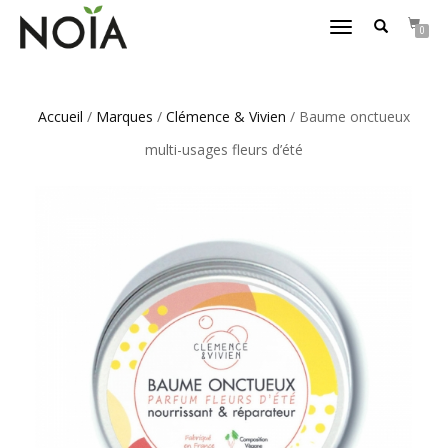
DÉPLIER/REPLIER
0
LA
NAVIGATION
Accueil
/
Marques
/
Clémence & Vivien
/ Baume onctueux
multi-usages fleurs d’été