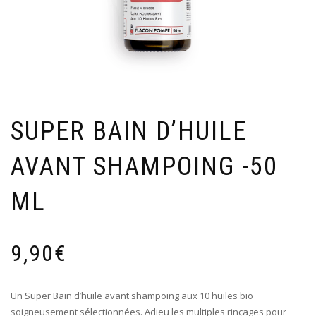
SUPER BAIN D’HUILE
AVANT SHAMPOING -50
ML
9,90
€
Un Super Bain d’huile avant shampoing aux 10 huiles bio
soigneusement sélectionnées. Adieu les multiples rinçages pour