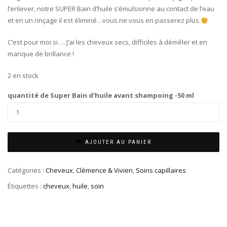
l’enlever, notre SUPER Bain d’huile s’émulsionne au contact de l’eau
et en un rinçage il est éliminé…vous ne vous en passerez plus
C’est pour moi si … J’ai les cheveux secs, difficiles à démêler et en
manque de brillance !
2 en stock
quantité de Super Bain d'huile avant shampoing -50 ml
AJOUTER AU PANIER
Catégories :
Cheveux
,
Clémence & Vivien
,
Soins capillaires
Étiquettes :
cheveux
,
huile
,
soin