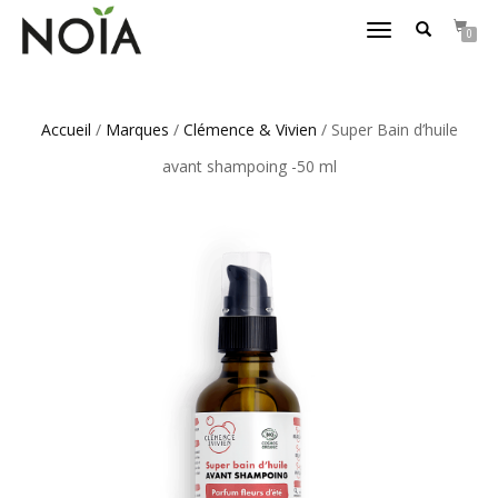
DÉPLIER/REPLIER
0
LA
NAVIGATION
Accueil
/
Marques
/
Clémence & Vivien
/ Super Bain d’huile
avant shampoing -50 ml